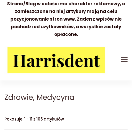
Strona/Blog w całości ma charakter reklamowy, a
zamieszczone na niej artykuły mają na celu
pozycjonowanie stron www. Żaden z wpisów nie
pochodzi od użytkowników, a wszystkie zostały
opłacone.
Harrisdent
Wszystko to co warto wiedzieć
Zdrowie, Medycyna
Pokazuje: 1 - 11 z 105 artykułów