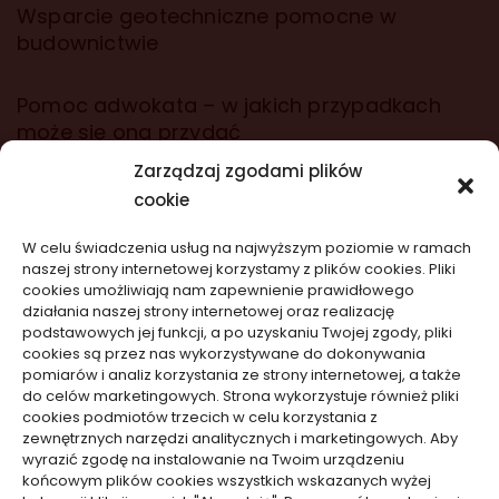
Wsparcie geotechniczne pomocne w
budownictwie
Pomoc adwokata – w jakich przypadkach
może się ona przydać
Zarządzaj zgodami plików
cookie
wizytówki nap
W celu świadczenia usług na najwyższym poziomie w ramach
naszej strony internetowej korzystamy z plików cookies. Pliki
Nowości na stronie
cookies umożliwiają nam zapewnienie prawidłowego
działania naszej strony internetowej oraz realizację
podstawowych jej funkcji, a po uzyskaniu Twojej zgody, pliki
Telefon nie reaguje po upadku: ukryte
cookies są przez nas wykorzystywane do dokonywania
uszkodzenia
pomiarów i analiz korzystania ze strony internetowej, a także
do celów marketingowych. Strona wykorzystuje również pliki
05/08/2026
cookies podmiotów trzecich w celu korzystania z
zewnętrznych narzędzi analitycznych i marketingowych. Aby
wyrazić zgodę na instalowanie na Twoim urządzeniu
PR vs marketing i reklama w praktyce biznesu
końcowym plików cookies wszystkich wskazanych wyżej