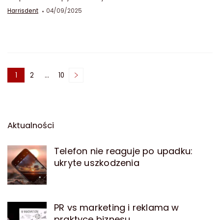
Harrisdent
04/09/2025
Nawigacja
1
2
…
10
Strona
Strona
Strona
po
wpisach
Aktualności
Telefon nie reaguje po upadku:
ukryte uszkodzenia
PR vs marketing i reklama w
praktyce biznesu