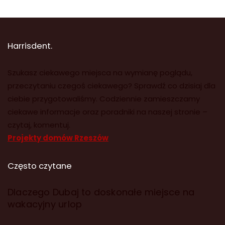
Harrisdent.
Szukasz ciekawego miejsca na wymianę poglądu,
przeczytaniu czegoś ciekawego? Sprawdź co dzisiaj dla
ciebie przygotowaliśmy. Codziennie zamieszczamy
ciekawe informacje oraz poradniki na naszej stronie –
czytaj, komentuj.
Projekty domów Rzeszów
Często czytane
Dlaczego Dubaj to doskonałe miejsce na
wakacyjny urlop