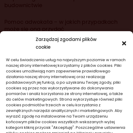
budownictwie
Pomoc adwokata – w jakich przypadkach
może się ona przydać
Zarządzaj zgodami plików
cookie
wizytówki nap
W celu świadczenia usług na najwyższym poziomie w ramach
naszej strony internetowej korzystamy z plików cookies. Pliki
Nowości na stronie
cookies umożliwiają nam zapewnienie prawidłowego
działania naszej strony internetowej oraz realizację
podstawowych jej funkcji, a po uzyskaniu Twojej zgody, pliki
Jak złożyć wniosek o kartę pobytu przez MOS
cookies są przez nas wykorzystywane do dokonywania
2.0
pomiarów i analiz korzystania ze strony internetowej, a także
do celów marketingowych. Strona wykorzystuje również pliki
10/08/2026
cookies podmiotów trzecich w celu korzystania z
zewnętrznych narzędzi analitycznych i marketingowych. Aby
wyrazić zgodę na instalowanie na Twoim urządzeniu
Telefon nie reaguje po upadku: ukryte
końcowym plików cookies wszystkich wskazanych wyżej
kategorii kliknij przycisk "Akceptuję". Poszczególne ustawienia
uszkodzenia