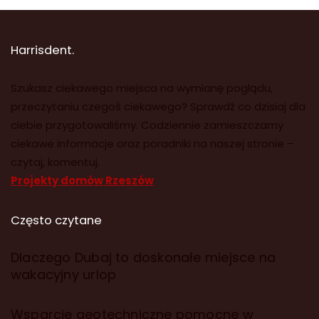
Harrisdent.
Szukasz ciekawego miejsca na wymianę poglądu,
przeczytaniu czegoś ciekawego? Sprawdź co dzisiaj dla
ciebie przygotowaliśmy. Codziennie zamieszczamy
ciekawe informacje oraz poradniki na naszej stronie –
czytaj, komentuj.
Projekty domów Rzeszów
Często czytane
Dlaczego Dubaj to doskonałe miejsce na
wakacyjny urlop
Wsparcie geotechniczne pomocne w