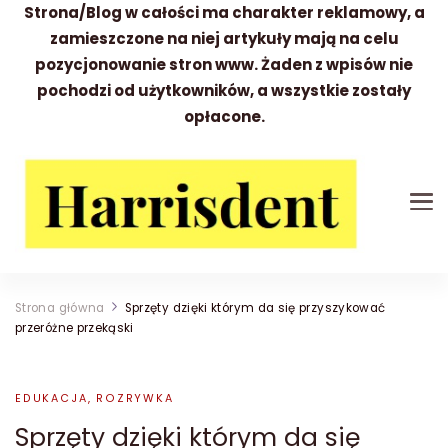
Strona/Blog w całości ma charakter reklamowy, a
zamieszczone na niej artykuły mają na celu
pozycjonowanie stron www. Żaden z wpisów nie
pochodzi od użytkowników, a wszystkie zostały
opłacone.
Harrisdent
Wszystko to co warto wiedzieć
Strona główna
Sprzęty dzięki którym da się przyszykować
przeróżne przekąski
EDUKACJA, ROZRYWKA
Sprzęty dzięki którym da się