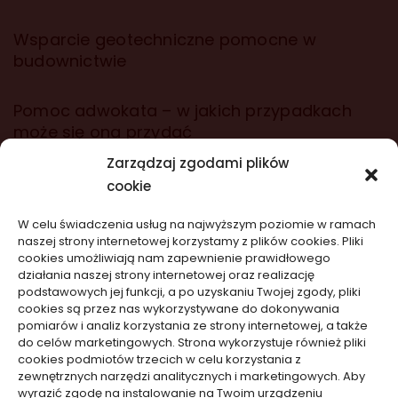
Wsparcie geotechniczne pomocne w
budownictwie
Pomoc adwokata – w jakich przypadkach
może się ona przydać
Zarządzaj zgodami plików
cookie
wizytówki nap
W celu świadczenia usług na najwyższym poziomie w ramach
naszej strony internetowej korzystamy z plików cookies. Pliki
Nowości na stronie
cookies umożliwiają nam zapewnienie prawidłowego
działania naszej strony internetowej oraz realizację
podstawowych jej funkcji, a po uzyskaniu Twojej zgody, pliki
Telefon nie reaguje po upadku: ukryte
cookies są przez nas wykorzystywane do dokonywania
uszkodzenia
pomiarów i analiz korzystania ze strony internetowej, a także
do celów marketingowych. Strona wykorzystuje również pliki
05/08/2026
cookies podmiotów trzecich w celu korzystania z
zewnętrznych narzędzi analitycznych i marketingowych. Aby
wyrazić zgodę na instalowanie na Twoim urządzeniu