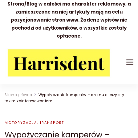
Strona/Blog w całości ma charakter reklamowy, a
zamieszczone na niej artykuły mają na celu
pozycjonowanie stron www. Żaden z wpisów nie
pochodzi od użytkowników, a wszystkie zostały
opłacone.
Harrisdent
Wszystko to co warto wiedzieć
Strona główna
Wypożyczanie kamperów – czemu cieszy się
takim zainteresowaniem
MOTORYZACJA, TRANSPORT
Wypożyczanie kamperów –