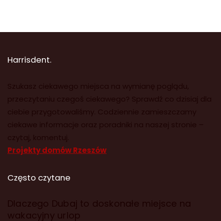
Harrisdent.
Szukasz ciekawego miejsca na wymianę poglądu,
przeczytaniu czegoś ciekawego? Sprawdź co dzisiaj dla
ciebie przygotowaliśmy. Codziennie zamieszczamy
ciekawe informacje oraz poradniki na naszej stronie –
czytaj, komentuj.
Projekty domów Rzeszów
Często czytane
Dlaczego Dubaj to doskonałe miejsce na
wakacyjny urlop