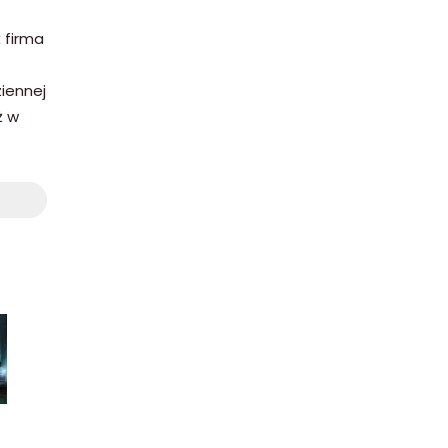
ż firma
iennej
ż w