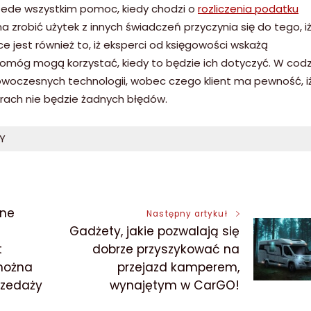
rzede wszystkim pomoc, kiedy chodzi o
rozliczenia podatku
żna zrobić użytek z innych świadczeń przyczynia się do tego, i
 jest również to, iż eksperci od księgowości wskażą
omóg mogą korzystać, kiedy to będzie ich dotyczyć. W codz
nowoczesnych technologii, wobec czego klient ma pewność, i
rach nie będzie żadnych błędów.
Y
ane
Następny artykuł
Gadżety, jakie pozwalają się
t
dobrze przyszykować na
 można
przejazd kamperem,
rzedaży
wynajętym w CarGO!