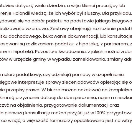
vies dotyczą wielu dziedzin, a więc klienci pracujący lub
enie Holandii wiedzą, że ich wybór był słuszny. Dla przykładu
ować się na dobór pakietu na podstawie jakiego księgow
 realizowana wzorcowo. Zestawy obejmują: rozliczenie podat
atku dochodowego, bukowanie dokumentacji, lub konsultacje
eresowani są rozliczaniem podatku: z hipoteką, z partnerem, 
erem i hipoteką. Pozostałe świadczenia, z jakich można zrobi
entów w urzędzie gminy w wypadku zameldowania, zmiany adr
rmularz podatkowy, czy udzielają pomocy w uzupełnianiu
księgowe interpretuje sprawy zleceniodawców opierając się o
ie przepisy prawa. W biurze można oczekiwać na kompleks
akimi są przyznanie dotacji do ubezpieczenia, najem mieszka
liczyć na objaśnienia, przygotowanie dokumentacji oraz
a pierwszą konsultację można przyjść już w 100% przygotow
 co wziąć, a większość formularzy opublikowana jest na witryn