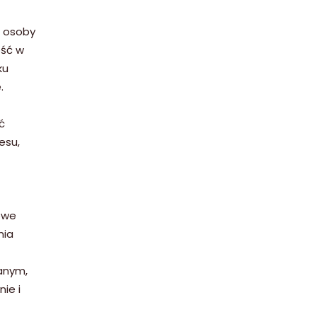
, osoby
ość w
ku
.
z
ć
esu,
owe
nia
anym,
ie i