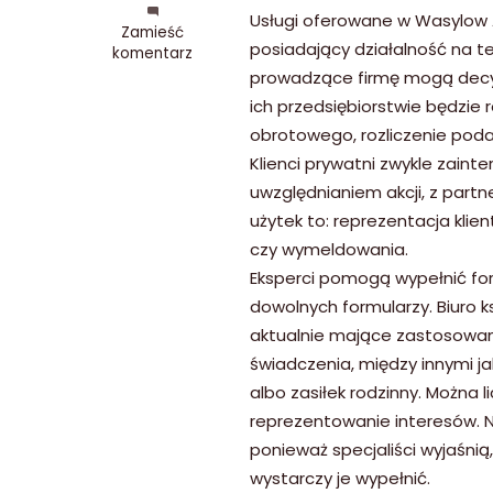
Usługi oferowane w Wasylow Ad
we
Zamieść
posiadający działalność na ter
wpisie
komentarz
Usługi
prowadzące firmę mogą decyd
realizowane
ich przedsiębiorstwie będzie
w
obrotowego, rozliczenie pod
Wasylow
Advies
Klienci prywatni zwykle zaint
uwzględnianiem akcji, z partn
użytek to: reprezentacja kli
czy wymeldowania.
Eksperci pomogą wypełnić fo
dowolnych formularzy. Biuro 
aktualnie mające zastosowan
świadczenia, między innymi j
albo zasiłek rodzinny. Można 
reprezentowanie interesów. N
ponieważ specjaliści wyjaśnią,
wystarczy je wypełnić.