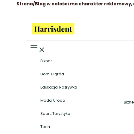
Strona/Blog w całości ma charakter reklamowy, 
Harrisdent
Wszystko to co warto wiedzieć
Biznes
Dom, Ogród
Edukacja, Rozrywka
Moda, Uroda
Bizn
Sport, Turystyka
Tech