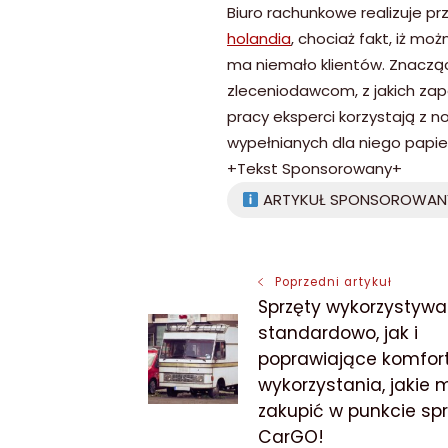
Biuro rachunkowe realizuje p
holandia
, chociaż fakt, iż mo
ma niemało klientów. Znaczące
zleceniodawcom, z jakich zap
pracy eksperci korzystają z 
wypełnianych dla niego papie
+Tekst Sponsorowany+
ARTYKUŁ SPONSOROWAN
Nawigacja
Poprzedni artykuł
Sprzęty wykorzystyw
wpisu
standardowo, jak i
poprawiające komfor
wykorzystania, jakie
zakupić w punkcie sp
CarGO!