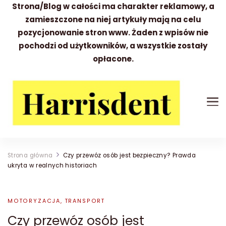
Strona/Blog w całości ma charakter reklamowy, a
zamieszczone na niej artykuły mają na celu
pozycjonowanie stron www. Żaden z wpisów nie
pochodzi od użytkowników, a wszystkie zostały
opłacone.
Harrisdent
Wszystko to co warto wiedzieć
Strona główna
Czy przewóz osób jest bezpieczny? Prawda
ukryta w realnych historiach
MOTORYZACJA, TRANSPORT
Czy przewóz osób jest