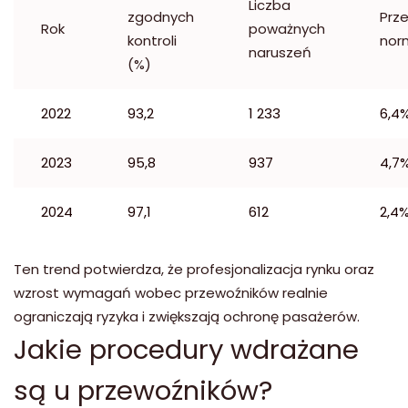
Liczba
zgodnych
Prz
Rok
poważnych
kontroli
nor
naruszeń
(%)
2022
93,2
1 233
6,4
2023
95,8
937
4,7
2024
97,1
612
2,4
Ten trend potwierdza, że profesjonalizacja rynku oraz
wzrost wymagań wobec przewoźników realnie
ograniczają ryzyka i zwiększają ochronę pasażerów.
Jakie procedury wdrażane
są u przewoźników?