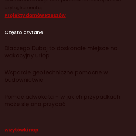
czytaj, komentuj.
Projekty domów Rzeszów
Często czytane
Dlaczego Dubaj to doskonałe miejsce na
wakacyjny urlop
Wsparcie geotechniczne pomocne w
budownictwie
Pomoc adwokata – w jakich przypadkach
może się ona przydać
wizytówki nap