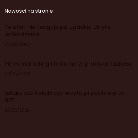
Nowości na stronie
Telefon nie reaguje po upadku: ukryte
uszkodzenia
05/08/2026
PR vs marketing i reklama w praktyce biznesu
06/07/2026
Lekarz bez kolejki czy wizyta prywatna przy
NFZ
23/06/2026