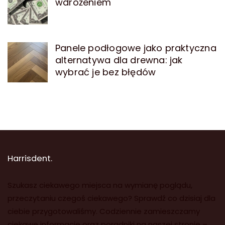
wdrożeniem
Panele podłogowe jako praktyczna
alternatywa dla drewna: jak
wybrać je bez błędów
Harrisdent.
Szukasz ciekawego miejsca na wymianę poglądu,
przeczytaniu czegoś ciekawego? Sprawdź co dzisiaj dla
ciebie przygotowaliśmy. Codziennie zamieszczamy
ciekawe informacje oraz poradniki na naszej stronie –