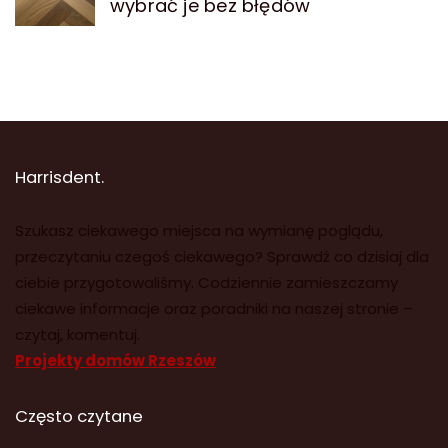
wybrać je bez błędów
Harrisdent.
Szukasz ciekawego miejsca na wymianę poglądu,
przeczytaniu czegoś ciekawego? Sprawdź co dzisiaj dla
ciebie przygotowaliśmy. Codziennie zamieszczamy
ciekawe informacje oraz poradniki na naszej stronie –
czytaj, komentuj.
Projekty domów Rzeszów
Często czytane