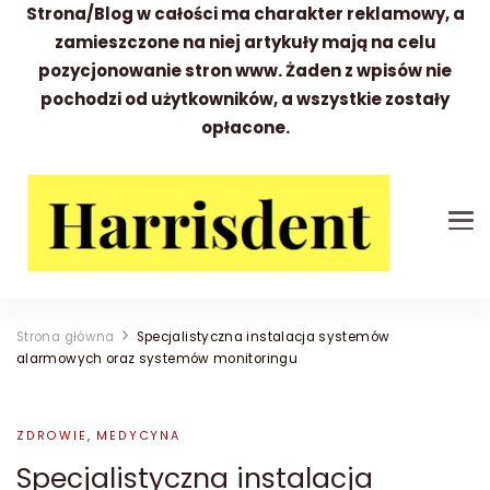
Strona/Blog w całości ma charakter reklamowy, a
zamieszczone na niej artykuły mają na celu
pozycjonowanie stron www. Żaden z wpisów nie
pochodzi od użytkowników, a wszystkie zostały
opłacone.
Harrisdent
Wszystko to co warto wiedzieć
Strona główna
Specjalistyczna instalacja systemów
alarmowych oraz systemów monitoringu
ZDROWIE, MEDYCYNA
Specjalistyczna instalacja