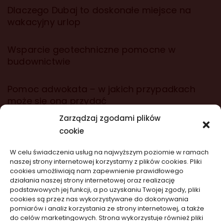
Dlaczego Dubaj to doskonałe miejsce na
wakacyjny urlop
Wsparcie geotechniczne pomocne w
budownictwie
Pomoc adwokata – w jakich przypadkach
może się ona przydać
Zarządzaj zgodami plików
cookie
wizytówki nap
W celu świadczenia usług na najwyższym poziomie w ramach
naszej strony internetowej korzystamy z plików cookies. Pliki
Nowości na stronie
cookies umożliwiają nam zapewnienie prawidłowego
działania naszej strony internetowej oraz realizację
podstawowych jej funkcji, a po uzyskaniu Twojej zgody, pliki
Telefon nie reaguje po upadku: ukryte
cookies są przez nas wykorzystywane do dokonywania
uszkodzenia
pomiarów i analiz korzystania ze strony internetowej, a także
do celów marketingowych. Strona wykorzystuje również pliki