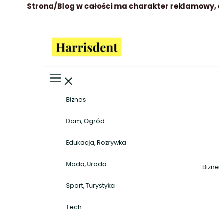
Strona/Blog w całości ma charakter reklamowy, 
Harrisdent
Wszystko to co warto wiedzieć
Biznes
Dom, Ogród
Edukacja, Rozrywka
Moda, Uroda
Bizn
Sport, Turystyka
Tech