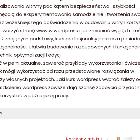
alizowania witryny pod kątem bezpieczeństwa i szybkości
chęcają do eksperymentowania samodzielnie i tworzenia swo
ez wcześniejszego doświadczenia w budowaniu witryn korzys
 stworzyć stronę www w wordpress i jak zmieniać wygląd i tre
 już znających podstawy, kurs profesjonalny poszerza posiad
jonalności, ułatwia budowanie rozbudowanych i funkcjonal
hniki optymalizacji i edycji.
ć w pełni aktualne, zawierać przykłady wykorzystania i ćwicz
ik mógł wykorzystać od razu przedstawione rozwiązania w
zy własnych projektach. Jaki kurs wordpress wybrać zależy o
e szkolenia wordpress zawsze dają szansę zdobycia przydat
orzystać w późniejszej pracy.
Y
Następny artykuł