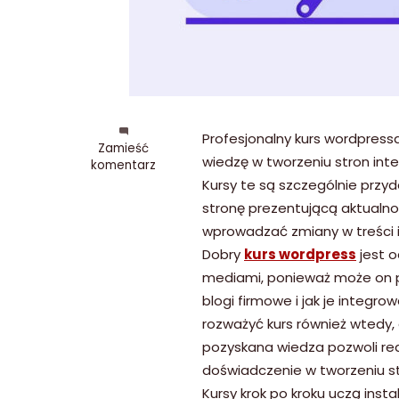
Profesjonalny kurs wordpres
we
Zamieść
wiedzę w tworzeniu stron int
wpisie
komentarz
Komu
Kursy te są szczególnie przy
przydać
stronę prezentującą aktualno
się
wprowadzać zmiany w treści i
może
dobry
Dobry
kurs wordpress
jest o
kurs
mediami, ponieważ może on po
WordPress
blogi firmowe i jak je integr
rozważyć kurs również wtedy, 
pozyskana wiedza pozwoli rea
doświadczenie w tworzeniu st
Kursy krok po kroku uczą ins