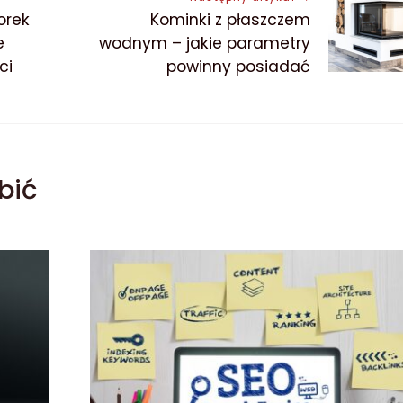
orek
Kominki z płaszczem
e
wodnym – jakie parametry
ci
powinny posiadać
bić