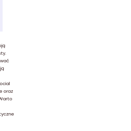
oją
ty.
tować
ją
ocial
e oraz
 Warto
ktyczne