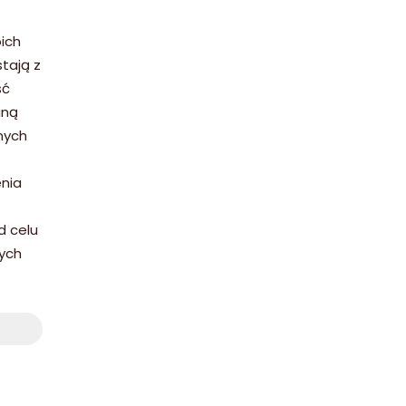
ich
tają z
ść
aną
nych
enia
d celu
nych